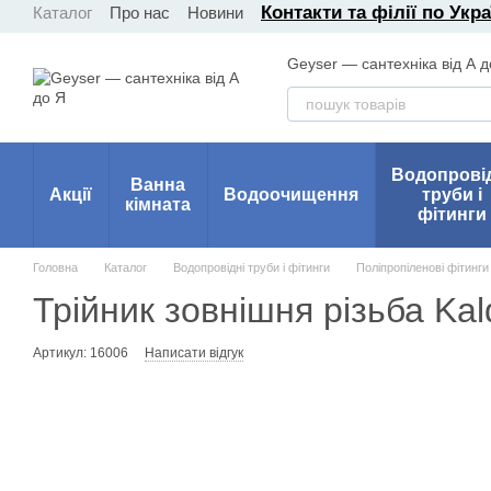
Контакти та філії по Укра
Каталог
Про нас
Новини
Перейти до основного контенту
Geyser — сантехніка від А д
Водопрові
Ванна
Акції
Водоочищення
труби і
кімната
фітинги
Головна
Каталог
Водопровідні труби і фітинги
Поліпропіленові фітинги
Трійник зовнішня різьба Ka
Артикул: 16006
Написати відгук