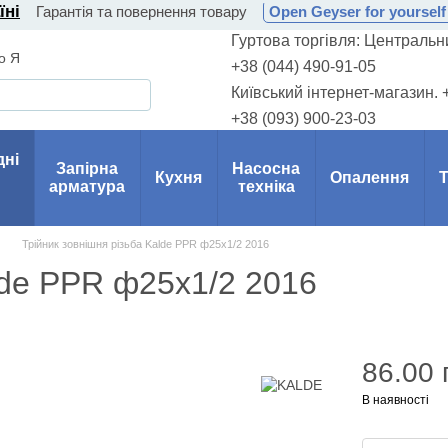
їні
Гарантія та повернення товару
Open Geyser for yourself 
Гуртова торгівля: Центральни
о Я
+38 (044) 490-91-05
Київський інтернет-магазин. 
+38 (093) 900-23-03
дні
Запірна
Насосна
Кухня
Опалення
Т
арматура
техніка
Трійник зовнішня різьба Kalde PPR ф25х1/2 2016
lde PPR ф25х1/2 2016
86.00 
В наявності