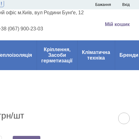
!
Бажання
Вхід
й офіс м.Київ, вул Родини Бунґе, 12
Мій кошик
+38 (067) 900-23-03
Кріплення,
Кліматична
еплоізоляція
Засоби
Бренди
техніка
герметизації
грн/шт