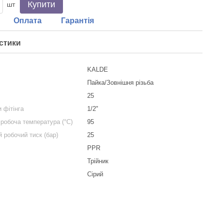
Купити
шт
Оплата
Гарантія
стики
KALDE
я
Пайка/Зовнішня різьба
25
и фітінга
1/2"
робоча температура (°С)
95
 робочий тиск (бар)
25
PPR
Трійник
Сірий