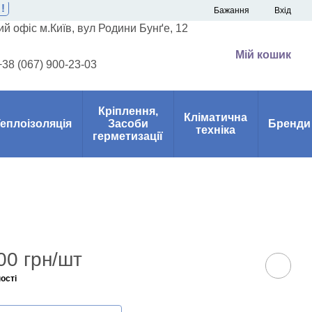
!
Бажання
Вхід
й офіс м.Київ, вул Родини Бунґе, 12
Мій кошик
+38 (067) 900-23-03
Кріплення,
Кліматична
еплоізоляція
Засоби
Бренди
техніка
герметизації
00 грн/шт
ості