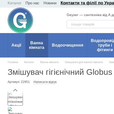
Контакти та філії по Укра
Каталог
Про нас
Новини
Перейти до основного контенту
Geyser — сантехніка від А д
Водопрові
Ванна
Акції
Водоочищення
труби і
кімната
фітинги
Головна
Каталог
Ванна кімната
Змішувачі для ванної кімнати
Змі
Змішувач гігієнічний Globu
Артикул: 22951
Написати відгук