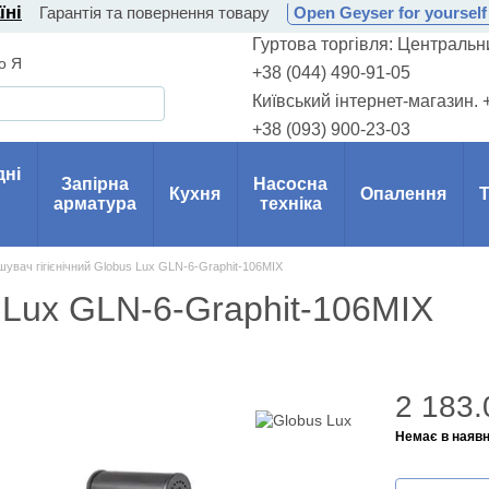
їні
Гарантія та повернення товару
Open Geyser for yourself 
Гуртова торгівля: Центральни
о Я
+38 (044) 490-91-05
Київський інтернет-магазин. 
+38 (093) 900-23-03
дні
Запірна
Насосна
Кухня
Опалення
Т
арматура
техніка
шувач гігієнічний Globus Lux GLN-6-Graphit-106MIX
s Lux GLN-6-Graphit-106MIX
2 183.
Немає в наявн