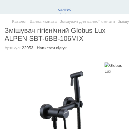
Каталог
Ванна кімната
Змішувачі для ванної кімнати
Змішу
Змішувач гігієнічний Globus Lux
ALPEN SBT-6BB-106MIX
Артикул:
22953
Написати відгук