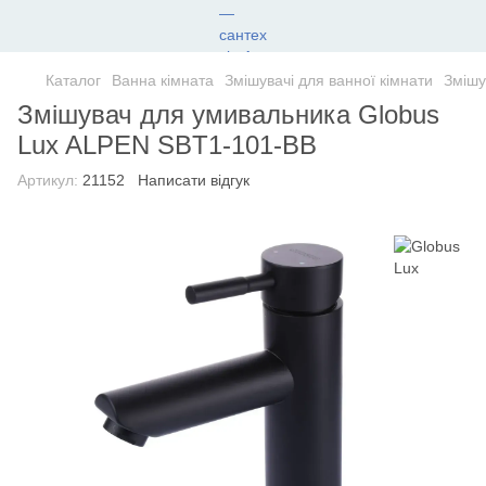
Каталог
Ванна кімната
Змішувачі для ванної кімнати
Змішу
Змішувач для умивальника Globus
Lux ALPEN SBT1-101-BB
Артикул:
21152
Написати відгук