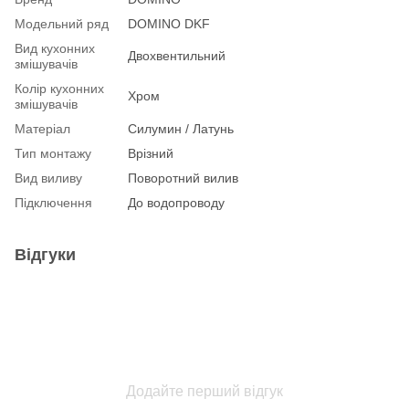
Модельний ряд
DOMINO DKF
Вид кухонних
Двохвентильний
змішувачів
Колір кухонних
Хром
змішувачів
Матеріал
Силумин / Латунь
Тип монтажу
Врізний
Вид виливу
Поворотний вилив
Підключення
До водопроводу
Відгуки
Додайте перший відгук