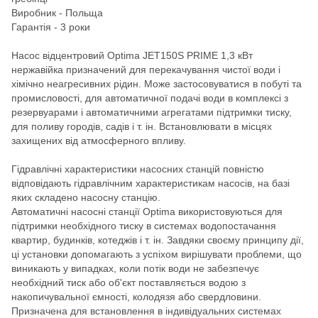
Виробник - Польща
Гарантія - 3 роки
Насос відцентровий Optima JET150S PRIME 1,3 кВт
нержавійка призначений для перекачування чистої води і
хімічно неагресивних рідин. Може застосовуватися в побуті та
промисловості, для автоматичної подачі води в комплексі з
резервуарами і автоматичними агрегатами підтримки тиску,
для поливу городів, садів і т. ін. Встановлювати в місцях
захищених від атмосферного впливу.
Гідравлічні характеристики насосних станцій повністю
відповідають гідравлічним характеристикам насосів, на базі
яких складено насосну станцію.
Автоматичні насосні станції Optima використовуються для
підтримки необхідного тиску в системах водопостачання
квартир, будинків, котеджів і т. ін. Завдяки своєму принципу дії,
ці установки допомагають з успіхом вирішувати проблеми, що
виникають у випадках, коли потік води не забезпечує
необхідний тиск або об'єкт поставляється водою з
накопичувальної ємності, колодязя або свердловини.
Призначена для встановлення в індивідуальних системах