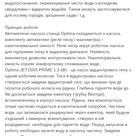
водопостачання, перекачування чистої води з колодязів,
свердловин і відкритих водойм. Також можуть застосовуватися
для поливу городів, зрошення садів і т.д.
Принцип роботи:
Автоматичні насосні станції Optima складаються з насоса,
комплекту автоматики (реле тиску і манометра) і
накопичувальної ємності. Реле тиску керує роботою насоса
для підтримки тиску в заданому діапазоні. Наявність
манометра дозволяє контролювати тиск. Накопичувальна
ємність сприяє комфортному споживання води.
Optima JET150S PRIME 1,3 кВт - це насос відцентрового типу з
одним робочим колесом. Тиск в відцентрових насосах
створюється завдяки відцентровій силі, що виникає при дії
лопаток робочого колеса на рідину. Глибина підняття води до
9м досягається завдяки ежектору (трубці Вентурі),
встановленому в корпусі насоса. Рідина, яка всмоктується,
тільки частково подається в нагнітальний патрубок. Частина
води, що залишилася рециркулює через ежектор, який будучи
з'єднаний з камерою всмоктування, створює в ній
розрідження, необхідне для підняття води. Перед запуском в
роботу необхідно залити воду в насосну частину. Завдяки