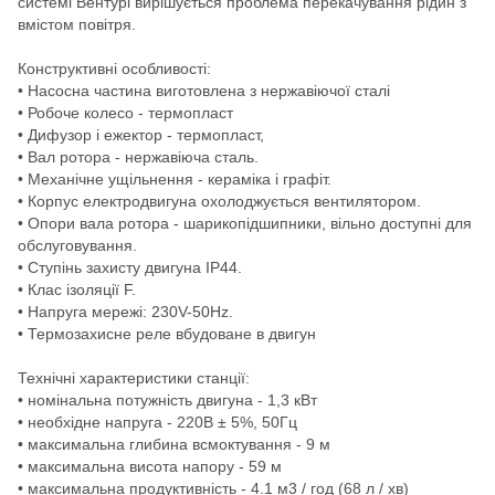
системі Вентурі вирішується проблема перекачування рідин з
вмістом повітря.
Конструктивні особливості:
• Насосна частина виготовлена з нержавіючої сталі
• Робоче колесо - термопласт
• Дифузор і ежектор - термопласт,
• Вал ротора - нержавіюча сталь.
• Механічне ущільнення - кераміка і графіт.
• Корпус електродвигуна охолоджується вентилятором.
• Опори вала ротора - шарикопідшипники, вільно доступні для
обслуговування.
• Ступінь захисту двигуна IP44.
• Клас ізоляції F.
• Напруга мережі: 230V-50Hz.
• Термозахисне реле вбудоване в двигун
Технічні характеристики станції:
• номінальна потужність двигуна - 1,3 кВт
• необхідне напруга - 220В ± 5%, 50Гц
• максимальна глибина всмоктування - 9 м
• максимальна висота напору - 59 м
• максимальна продуктивність - 4.1 м3 / год (68 л / хв)