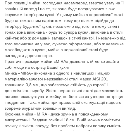
При покупці мийки, господиня насамперед звертає увагу на її
зовнішній вигляд і на те, як вона буде поєднуватися з вже
iснуючим інтер'єром кухні. У цьому мийка з нержавіючої сталі
буде оптимальним варіантом, тому що цілком підійде до
інтер'єру будь-якої кухні, незалежно від того, в якому стилі і
тонах вона виконана - будь то сувора кухня, виконана в стилі
хай-тек або ж домашній затишок в стилі кантрі. І незалежно від
того величезна чи у вас, сучасно оформлена, або ж невелика
малобюджетна кухня, мийка з нержавіючої сталі буде
виглядати доречно скрізь.
Практичні розміри мийки «MIRA» дозволять їй легко знайти
собі місце на острівці Вашої кухні
Мийка «MIRA» виконана з одного з найлегших і міцних
матеріалів-харчової нержавіючої сталі марки AISI 201
товщиною 0,8 мм, що забезпечує стійкість до корозії і
довговічність виробу. Якість нержавіючої сталі дає можливість
активно експлуатувати мийку, не бояться за утворення тріщин
і подряпин. Така мийка при правильній експлуатації надовго
збереже акуратний зовнішній вигляд.
Кухонна мийка «MIRA» дуже зручна в повсякденному
використанні. Завдяки глибині 18 см. В ній можна помістити
велику кількість посуду, без проблем набрати велику ємність