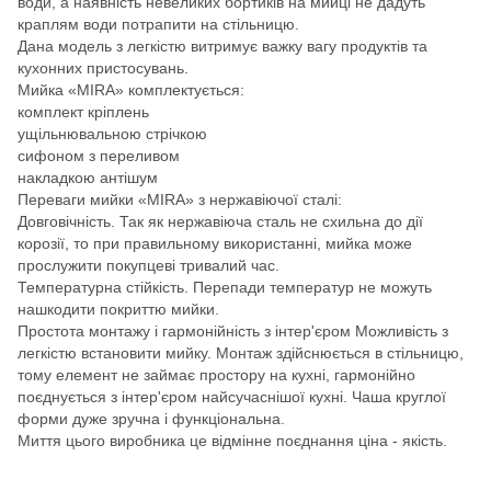
води, а наявність невеликих бортиків на мийці не дадуть
краплям води потрапити на стільницю.
Дана модель з легкістю витримує важку вагу продуктів та
кухонних пристосувань.
Мийка «MIRA» комплектується:
комплект кріплень
ущільнювальною стрічкою
сифоном з переливом
накладкою антiшум
Переваги мийки «MIRA» з нержавіючої сталі:
Довговічність. Так як нержавіюча сталь не схильна до дії
корозії, то при правильному використанні, мийка може
прослужити покупцеві тривалий час.
Температурна стійкість. Перепади температур не можуть
нашкодити покриттю мийки.
Простота монтажу і гармонійність з інтер'єром Можливість з
легкістю встановити мийку. Монтаж здійснюється в стільницю,
тому елемент не займає простору на кухні, гармонійно
поєднується з інтер'єром найсучаснішої кухні. Чаша круглої
форми дуже зручна і функціональна.
Миття цього виробника це відмінне поєднання ціна - якість.