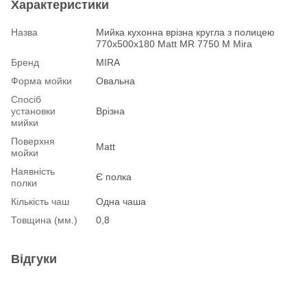
Характеристики
Назва
Мийка кухонна врiзна кругла з полицею
770х500х180 Matt MR 7750 M Mira
Бренд
MIRA
Форма мойки
Овальна
Спосіб
установки
Врізна
мийки
Поверхня
Matt
мойки
Наявність
Є полка
полки
Кількість чаш
Одна чаша
Товщина (мм.)
0,8
Відгуки