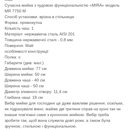
Сучасна мийка з чудовою функціональністю «MIRA» модель
MR 7750 M
Спосіб установки: врізна в стільницю
Форма: прямокутна
Кількість чаш: 1
Матеріал: нержавіюча сталь AISI 201
Товщина нержавіючої сталі - 0,8 мм
Поверхня: Matt
особливості конструкції
Полка: є
Габарити (див. мал.)
Довжина мийки: 77 см
Ширина мийки: 50 см
Довжина чаші - 40 см
Ширина чаші - 50 см
Діаметр зливного отвору: 11,4 см
Глибина чаші: 18 см
Вибір мийки для господині це дуже важливе рішення, оскільки,
як підрахували вчені, майже дві третини справ на кухні так чи
інакше пов'язані саме з кухонною мийкою. Вибір треба
зробити так, щоб вона служила довгі роки, а також була
зручною, стильною і функціональною.