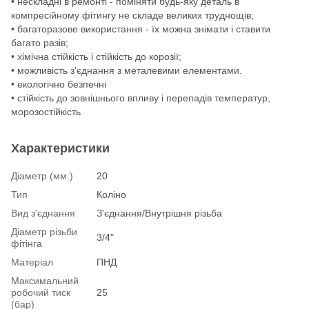
• нескладні в ремонті - поміняти будь-яку деталь в
компресійному фітингу не складе великих труднощів;
• багаторазове використання - їх можна знімати і ставити
багато разів;
• хімічна стійкість і стійкість до корозії;
• можливість з'єднання з металевими елементами.
• екологічно безпечні
• стійкість до зовнішнього впливу і перепадів температур,
морозостійкість
Характеристики
Діаметр (мм.)
20
Тип
Коліно
Вид з'єднання
З'єднання/Внутрішня різьба
Діаметр різьби
3/4"
фітінга
Матеріал
ПНД
Максимальний
робочий тиск
25
(бар)