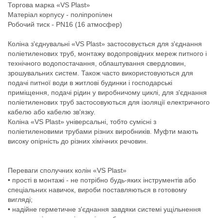
Торгова марка «VS Plast»
Матеріал корпусу - поліпропілен
Робочий тиск - PN16 (16 атмосфер)
Коліна з'єднувальні «VS Plast» застосовується для з'єднання
поліетиленових труб, монтажу водопровідних мереж питного і
технічного водопостачання, облаштування свердловин,
зрошувальних систем. Також часто використовуються для
подачі питної води в житлові будинки і господарські
приміщення, подачі рідин у виробничому циклі, для з'єднання
поліетиленових труб застосовуються для ізоляції електричного
кабелю або кабелю зв'язку.
Коліна «VS Plast» універсальні, тобто сумісні з
поліетиленовими трубами різних виробників. Муфти мають
високу опірність до різних хімічних речовин.
Переваги сполучних колін «VS Plast»
• прості в монтажі - не потрібно будь-яких інструментів або
спеціальних навичок, вироби поставляються в готовому
вигляді;
• надійне герметичне з'єднання завдяки системі ущільнення