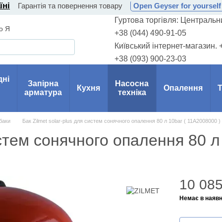
їні
Гарантія та повернення товару
Open Geyser for yourself 
Гуртова торгівля: Центральни
о Я
+38 (044) 490-91-05
Київський інтернет-магазин. 
+38 (093) 900-23-03
дні
Запірна
Насосна
Кухня
Опалення
Т
арматура
техніка
баки
Бак Zilmet solar-plus для систем сонячного опалення 80 л 10bar ( 11A2008000 )
истем сонячного опалення 80 л
10 085
Немає в наявн