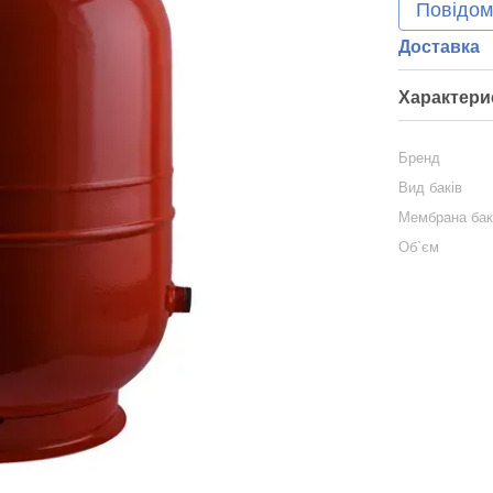
Повідом
Доставка
Характери
Бренд
Вид баків
Мембрана ба
Об`єм