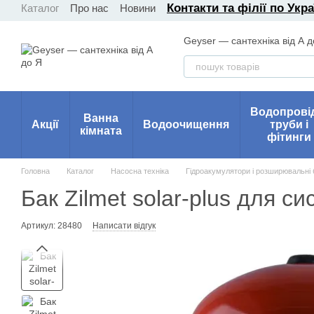
Контакти та філії по Укра
Каталог
Про нас
Новини
Перейти до основного контенту
Geyser — сантехніка від А д
Водопрові
Ванна
Акції
Водоочищення
труби і
кімната
фітинги
Головна
Каталог
Насосна техніка
Гідроакумулятори і розширювальні 
Бак Zilmet solar-plus для с
Артикул: 28480
Написати відгук