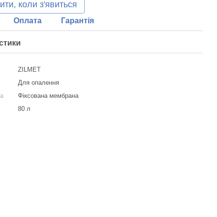
ити, коли з'явиться
Оплата
Гарантія
стики
ZILMET
Для опалення
ка
Фіксована мембрана
80 л