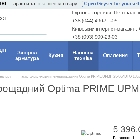
їні
Гарантія та повернення товару
Open Geyser for yourself 
Гуртова торгівля: Центральни
о Я
+38 (044) 490-91-05
Київський інтернет-магазин. 
+38 (093) 900-23-03
дні
Запірна
Насосна
Кухня
Опалення
Т
арматура
техніка
 напору
Насос циркуляційний енергоощадний Optima PRIME UPMH 25-80AUTO 180м
ргоощадний Optima PRIME UP
5 396.
В наявності