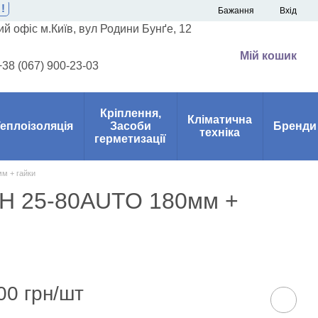
!
Бажання
Вхід
й офіс м.Київ, вул Родини Бунґе, 12
Мій кошик
+38 (067) 900-23-03
Кріплення,
Кліматична
еплоізоляція
Засоби
Бренди
техніка
герметизації
м + гайки
MH 25-80AUTO 180мм +
00 грн/шт