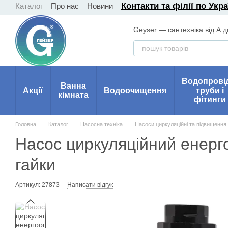
Контакти та філії по Укра
Каталог
Про нас
Новини
Перейти до основного контенту
Geyser — сантехніка від А д
Водопрові
Ванна
Акції
Водоочищення
труби і
кімната
фітинги
Головна
Каталог
Насосна техніка
Насоси циркуляційні та підвищення
Насос циркуляційний ене
гайки
Артикул: 27873
Написати відгук